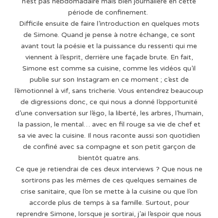
n’est pas hebdomadaire mais bien journalière en cette
période de confinement.
Difficile ensuite de faire l’introduction en quelques mots
de Simone. Quand je pense à notre échange, ce sont
avant tout la poésie et la puissance du ressenti qui me
viennent à l’esprit, derrière une façade brute. En fait,
Simone est comme sa cuisine, comme les vidéos qu’il
publie sur son Instagram en ce moment ; c’est de
l’émotionnel à vif, sans tricherie. Vous entendrez beaucoup
de digressions donc, ce qui nous a donné l’opportunité
d’une conversation sur l’égo, la liberté, les arbres, l’humain,
la passion, le mental… avec en fil rouge sa vie de chef et
sa vie avec la cuisine. Il nous raconte aussi son quotidien
de confiné avec sa compagne et son petit garçon de
bientôt quatre ans.
Ce que je retiendrai de ces deux interviews ? Que nous ne
sortirons pas les mêmes de ces quelques semaines de
crise sanitaire, que l’on se mette à la cuisine ou que l’on
accorde plus de temps à sa famille. Surtout, pour
reprendre Simone, lorsque je sortirai, j’ai l’espoir que nous